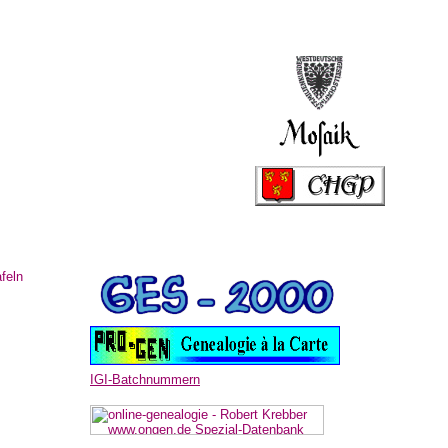
feln
IGI-Batchnummern