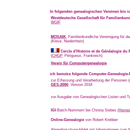
In folgenden genealogischen Vereinen bin ic
Westdeutsche Gesellschaft für Familienkun
WGfF
MOSAIK
, Familienkundliche Vereinigung für d
(Kleve, Niederrhein)
Cercle d'Histoire et de Généalogie du 
(
CHGP
, Périgueux, Frankreich)
Verein für Computergenealogie
ich benutze folgende Computer-Genealogi
zur Erfassung und Verarbeitung der Personen (
GES-2000
, Version 2018
zur Ausgabe von Genealogischen Listen und T
IGI
-Batch-Nummern bei Christa Siebes
(Homep
Online-Genealogie
von Robert Krebber
Ahnenforschung-bildet mit Informationen zum N