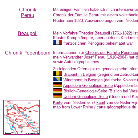
Chronik
Mit einigen Familien habe ich mich intensiver b
Perau
Chronik der Familie Perau
mit einem vollständi
Niederrhein 1823, Auswanderungen vom Niederrh
Beaupoil
Mein Vorfahre Theodor Beaupoil (1761-1822) ist
Kloster Kamp kämpfte, aber auch ein Kind mit r
französichen Périogord beheimatet war.
Chronik Peeenboom
Informationen zur
Chronik der Familie Peerenb
mein Verwandter Josef Perau (1910-2004) hat di
sowie Autobiographisches
Zu folgenden Orten gibt es genealogische Infor
Brabant in Belgien
(Gegend bei Zétrud-Lum
Windthorst in Bosnien
(deutsche Kolonie 
Appeldorn-Genealogie-Seite
(Appeldorn be
Bislich-Genealogie-Seite
(Bislich bei Wes
Uedem-Genealogie-Seite
(Uedem und Kep
Karte
vom Niederrhein /
kaart
van de Neder-Rij
map
from Lower Rhine /
carte géographique
du R