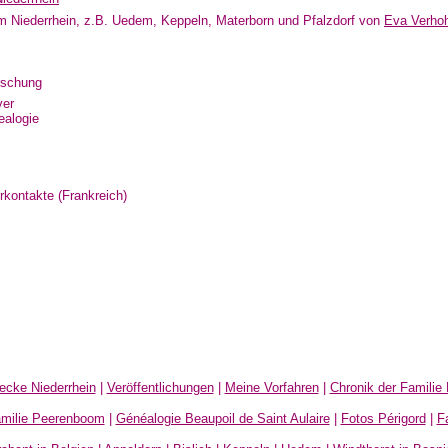
 Niederrhein, z.B. Uedem, Keppeln, Materborn und Pfalzdorf von
Eva Verho
rschung
ver
ealogie
erkontakte (Frankreich)
ecke Niederrhein
|
Veröffentlichungen
|
Meine Vorfahren
|
Chronik der Familie
amilie Peerenboom
|
Généalogie Beaupoil de Saint Aulaire
|
Fotos Périgord
|
F