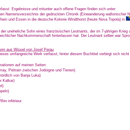
efasst. Ergebnisse und mitunter auch offene Fragen finden sich unter:
gen Namensverzeichnis der gedruckten Chronik (Einwanderung wallonischer N
ein und Essen in die deutsche Kolonie Windthorst (heute Nova Topola) in
 der uneheliche Sohn eines französischen Leutnants, der im 7-jährigen Krieg a
eichlicher Nachkommenschaft hinterlassen hat. Der Leutnant selber war Spros
oom aus Wissel von Josef Perau
eses umfangreiche Werk verfasst; hinter diesem Buchtitel verbirgt sich nicht
mationen auf meinen Seiten:
ay, Piétrain zwischen Jodoigne und Tienen)
nördlich von Banja Luka)
i Kalkar)
el)
peln)
n
hin inférieur