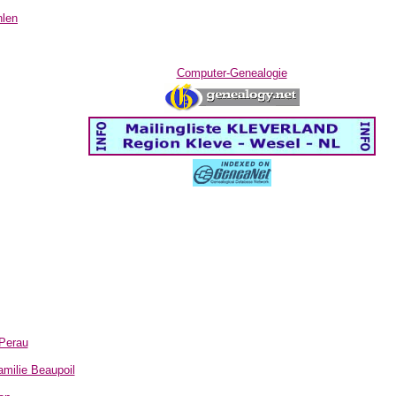
hlen
Computer-Genealogie
 Perau
amilie Beaupoil