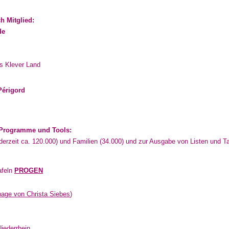
h Mitglied:
de
as Klever Land
Périgord
e-Programme
und Tools:
derzeit ca. 120.000) und Familien (34.000) und zur Ausgabe von Listen und Ta
afeln
PROGEN
age von Christa Siebes
)
iederrhein