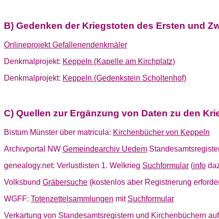
B) Gedenken der Kriegstoten des Ersten und Zw
Onlineprojekt Gefallenendenkmäler
Denkmalprojekt:
Keppeln (Kapelle am Kirchplatz)
Denkmalprojekt:
Keppeln (Gedenkstein Scholtenhof)
C) Quellen zur Ergänzung von Daten zu den Kri
Bistum Münster über matricula:
Kirchenbücher von Keppeln
Archivportal NW
Gemeindearchiv Uedem
Standesamtsregiste
genealogy.net: Verlustlisten 1. Welkrieg
Suchformular
(
info
daz
Volksbund
Gräbersuche
(kostenlos aber Registrierung erforder
WGFF:
Totenzettelsammlungen
mit
Suchformular
Verkartung von Standesamtsregistern und Kirchenbüchern au