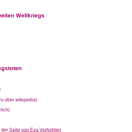
eiten Weltkriegs
egstoten
r
u über wikipedia)
lich)
f der
Seite von Eva Verhohlen